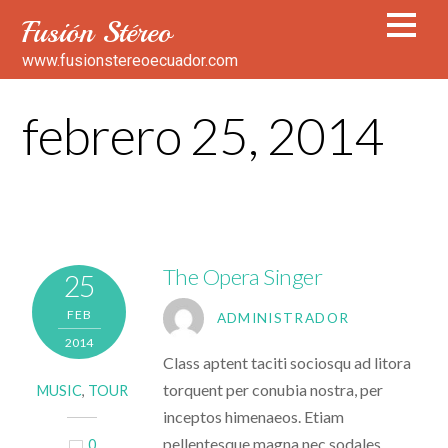
Fusión Stéreo
www.fusionstereoecuador.com
febrero 25, 2014
The Opera Singer
25
FEB
ADMINISTRADOR
2014
Class aptent taciti sociosqu ad litora
torquent per conubia nostra, per
MUSIC
,
TOUR
inceptos himenaeos. Etiam
pellentesque magna nec sodales
0