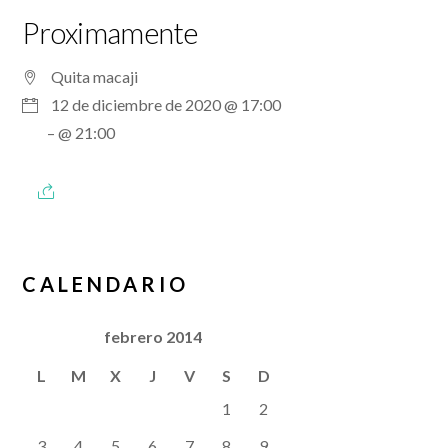
Proximamente
Quita macaji
12 de diciembre de 2020 @ 17:00
– @ 21:00
CALENDARIO
febrero 2014
L
M
X
J
V
S
D
1
2
3
4
5
6
7
8
9