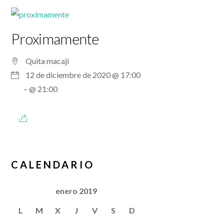
Proximamente
Quita macaji
12 de diciembre de 2020 @ 17:00
– @ 21:00
CALENDARIO
enero 2019
L
M
X
J
V
S
D