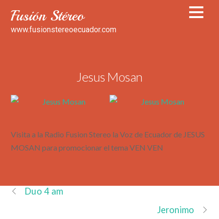
Fusión Stéreo
www.fusionstereoecuador.com
Jesus Mosan
Visita a la Radio Fusion Stereo la Voz de Ecuador de JESUS
MOSAN para promocionar el tema VEN VEN
Duo 4 am
Jeronimo